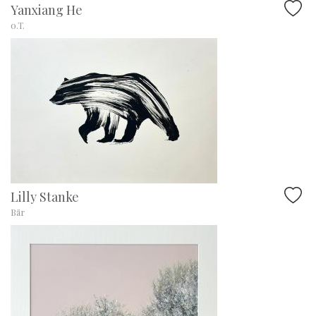
Yanxiang He
o.T.
Lilly Stanke
Bär