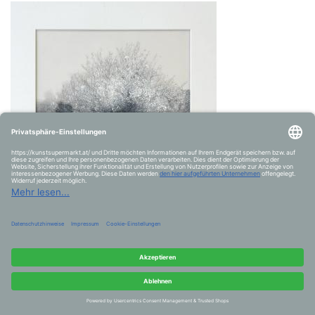
Hélène Fuhs
le dimanche