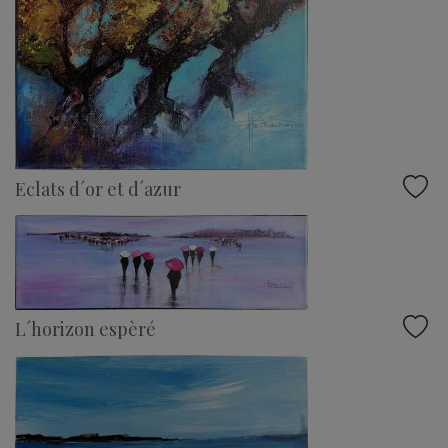
Eclats d´or et d´azur
L´horizon espèré