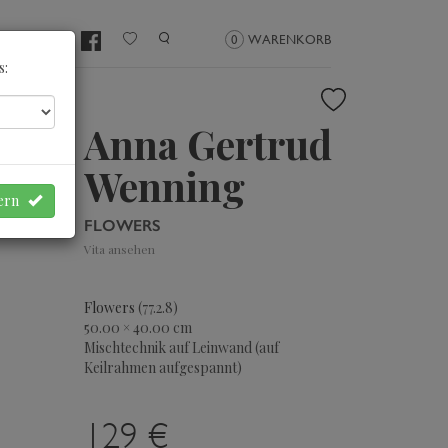
NMELDEN
0
WARENKORB
s:
Anna Gertrud
Wenning
hern
FLOWERS
Vita ansehen
Flowers
(77.2.8)
50.00 × 40.00 cm
Mischtechnik auf Leinwand (auf
Keilrahmen aufgespannt)
129 €