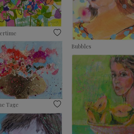
ertime
Bubbles
ne Tage