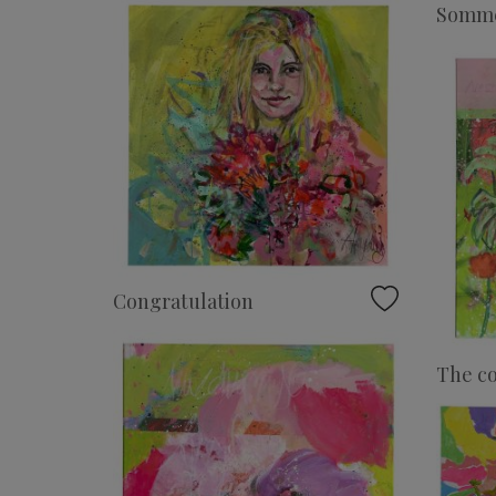
Somme
Congratulation
The co