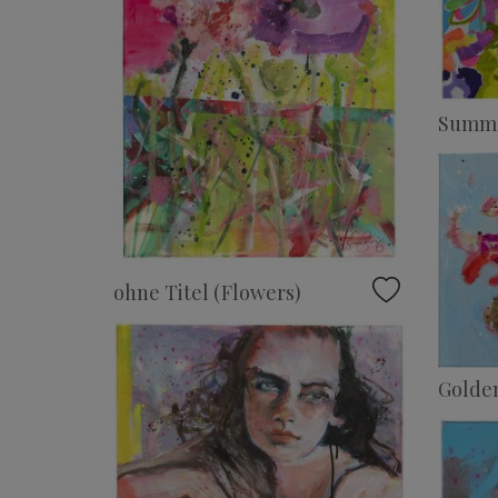
Summ
ohne Titel (Flowers)
Golde