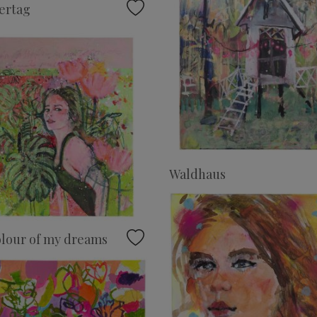
rtag
Waldhaus
lour of my dreams