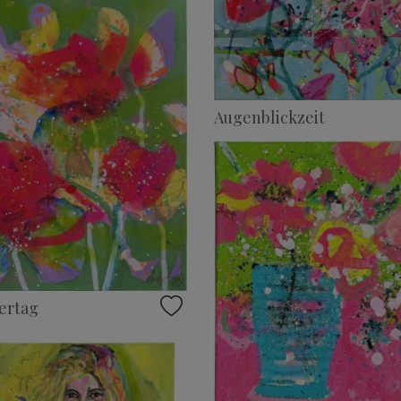
Augenblickzeit
rtag