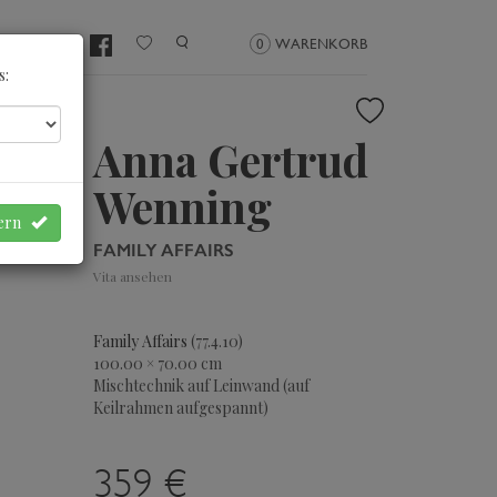
NMELDEN
0
WARENKORB
s:
Anna Gertrud
Wenning
hern
FAMILY AFFAIRS
Vita ansehen
Family Affairs
(77.4.10)
100.00 × 70.00 cm
Mischtechnik auf Leinwand (auf
Keilrahmen aufgespannt)
359 €