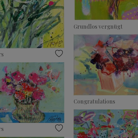
Grundlos vergnügt
rs
Congratulations
rs