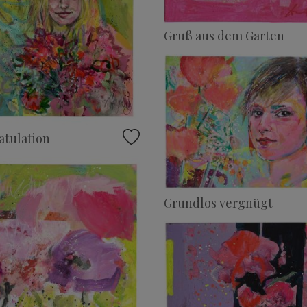
Gruß aus dem Garten
atulation
Grundlos vergnügt