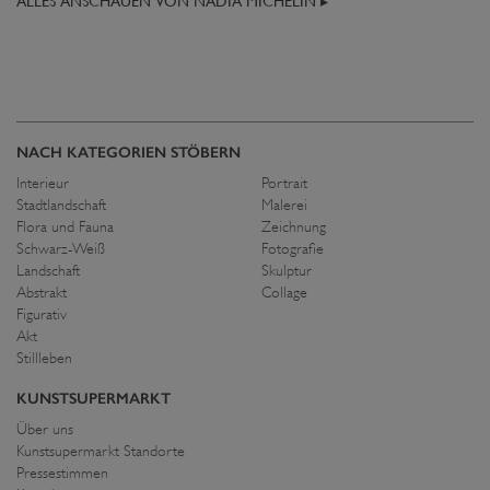
ALLES ANSCHAUEN VON NADIA MICHELIN ▸
NACH KATEGORIEN STÖBERN
Interieur
Portrait
Stadtlandschaft
Malerei
Flora und Fauna
Zeichnung
Schwarz-Weiß
Fotografie
Landschaft
Skulptur
Abstrakt
Collage
Figurativ
Akt
Stillleben
KUNSTSUPERMARKT
Über uns
Kunstsupermarkt Standorte
Pressestimmen