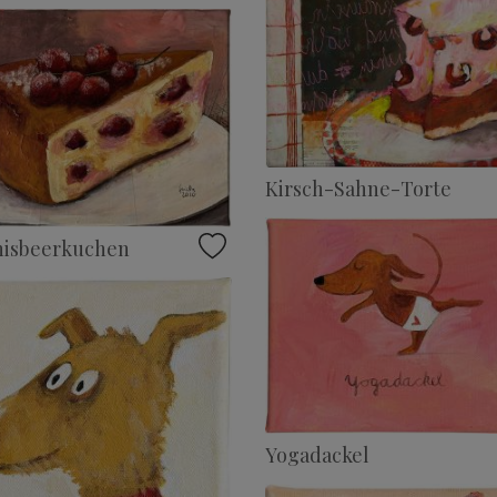
Kirsch-Sahne-Torte
nisbeerkuchen
Yogadackel