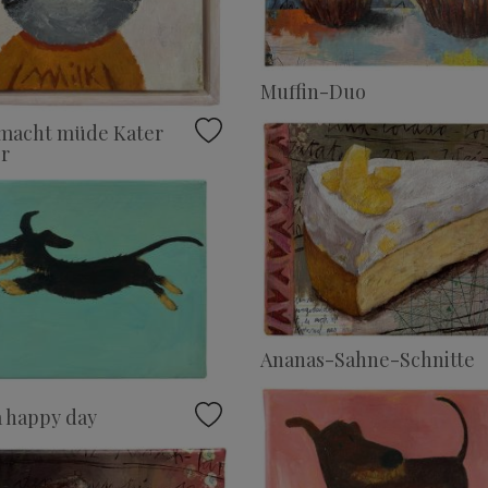
Muffin-Duo
 macht müde Kater
r
Ananas-Sahne-Schnitte
 happy day