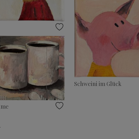
Schweini im Glück
ime
▸