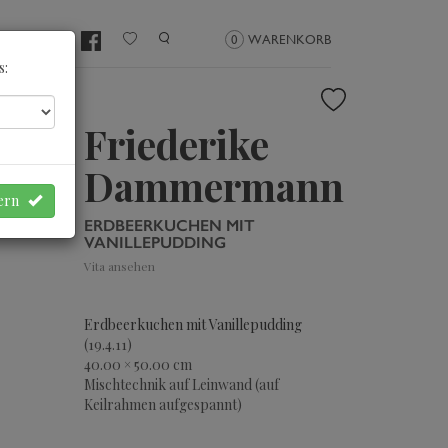
NMELDEN
0
WARENKORB
s:
Friederike
Dammermann
hern
ERDBEERKUCHEN MIT
VANILLEPUDDING
Vita ansehen
Erdbeerkuchen mit Vanillepudding
(19.4.11)
40.00 × 50.00 cm
Mischtechnik auf Leinwand (auf
Keilrahmen aufgespannt)