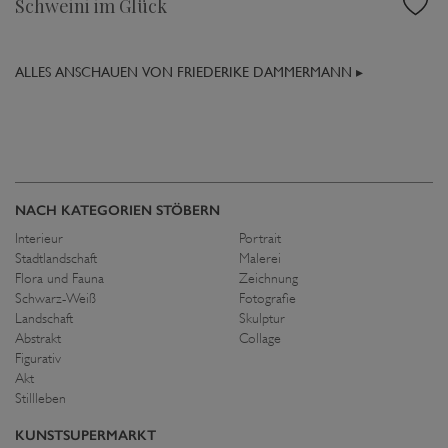
Schweini im Glück
ALLES ANSCHAUEN VON FRIEDERIKE DAMMERMANN ▸
NACH KATEGORIEN STÖBERN
Interieur
Portrait
Stadtlandschaft
Malerei
Flora und Fauna
Zeichnung
Schwarz-Weiß
Fotografie
Landschaft
Skulptur
Abstrakt
Collage
Figurativ
Akt
Stillleben
KUNSTSUPERMARKT