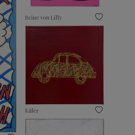
Beine von Lilly
Käfer