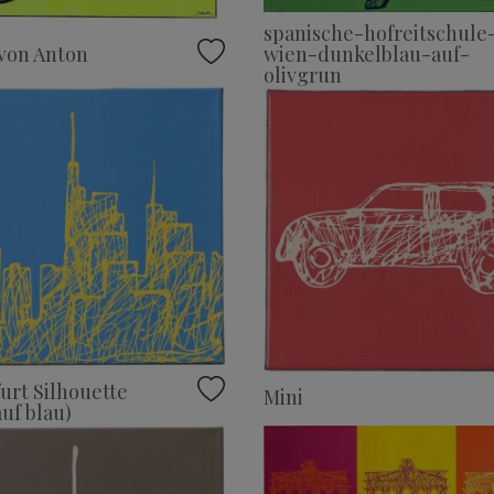
spanische-hofreitschule
wien-dunkelblau-auf-
von Anton
olivgrun
urt Silhouette
Mini
auf blau)