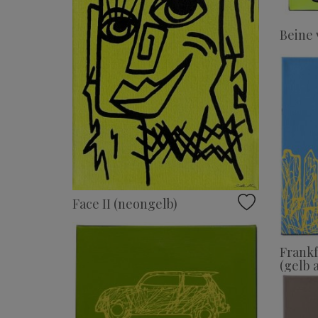
Beine 
Face II (neongelb)
Frankf
(gelb 