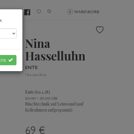
NMELDEN
0
WARENKORB
s:
Nina
Hasselluhn
hern
ENTE
Vita ansehen
Ente
(69.1.28)
20.00 × 20.00 cm
Mischtechnik auf Leinwand (auf
Keilrahmen aufgespannt)
69 €