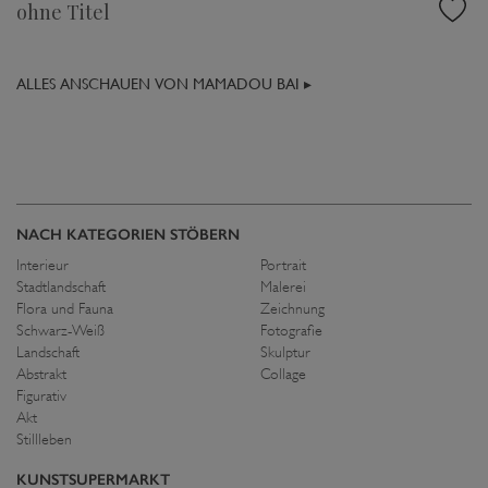
ohne Titel
ALLES ANSCHAUEN VON MAMADOU BAI ▸
NACH KATEGORIEN STÖBERN
Interieur
Portrait
Stadtlandschaft
Malerei
Flora und Fauna
Zeichnung
Schwarz-Weiß
Fotografie
Landschaft
Skulptur
Abstrakt
Collage
Figurativ
Akt
Stillleben
KUNSTSUPERMARKT