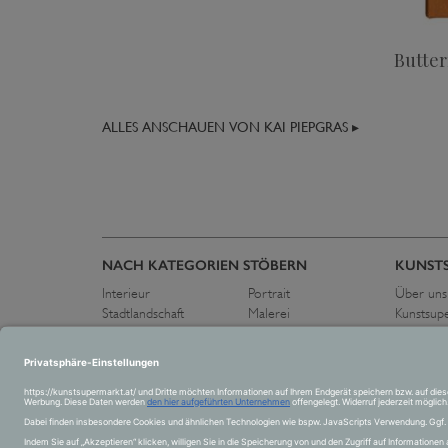
Butter
ALLES ANSCHAUEN VON KAI PIEPGRAS ▸
NACH KATEGORIEN STÖBERN
KUNST
Interieur
Portrait
Über uns
Stadtlandschaft
Malerei
Kunstsup
Flora und Fauna
Zeichnung
Pressest
Schwarz-Weiß
Fotografie
Kontakt
Landschaft
Skulptur
Abstrakt
Collage
Figurativ
Akt