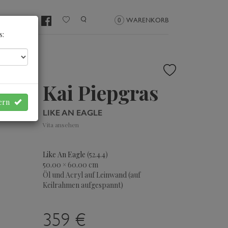
NMELDEN
0
WARENKORB
s:
Kai Piepgras
hern
LIKE AN EAGLE
Vita ansehen
Like An Eagle
(52.4.4)
50.00 × 60.00 cm
Öl und Acryl auf Leinwand (auf
Keilrahmen aufgespannt)
359 €