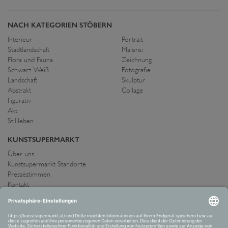
NACH KATEGORIEN STÖBERN
Interieur
Portrait
Stadtlandschaft
Malerei
Flora und Fauna
Zeichnung
Schwarz-Weiß
Fotografie
Landschaft
Skulptur
Abstrakt
Collage
Figurativ
Akt
Stillleben
KUNSTSUPERMARKT
Über uns
Kunstsupermarkt Standorte
Pressestimmen
Kontakt
IMPRESSUM UND AGB
Allgemeine Geschäftsbedingungen
Widerrufsrecht