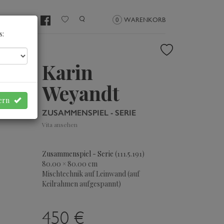
NMELDEN
0
WARENKORB
s:
Karin
Weyandt
hern
ZUSAMMENSPIEL - SERIE
Vita ansehen
Zusammenspiel - Serie
(111.5.191)
80.00 × 80.00 cm
Mischtechnik auf Leinwand (auf
Keilrahmen aufgespannt)
450 €