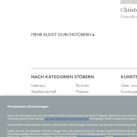
Chris
Hausalle
MEHR KUNST DURCHSTÖBERN ▸
NACH KATEGORIEN STÖBERN
KUNST
Interieur
Portrait
Über uns
Stadtlandschaft
Malerei
Kunstsup
Flora und Fauna
Zeichnung
Pressest
Schwarz-Weiß
Fotografie
Kontakt
Landschaft
Skulptur
Abstrakt
Collage
Figurativ
Akt
Stillleben