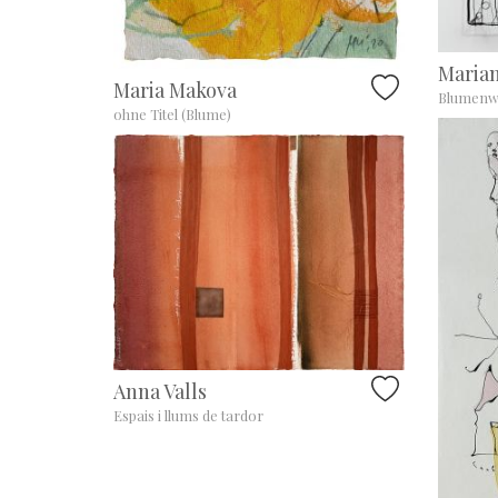
Marian
Maria Makova
Blumenw
ohne Titel (Blume)
Anna Valls
Espais i llums de tardor