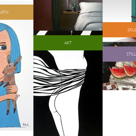
ATIV
SKU
AKT
STIL