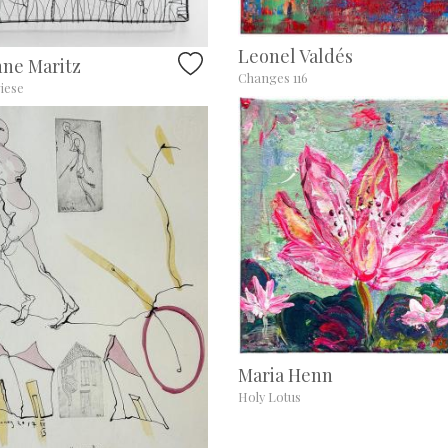
Leonel Valdés
ne Maritz
Changes 116
iese
Maria Henn
Holy Lotus