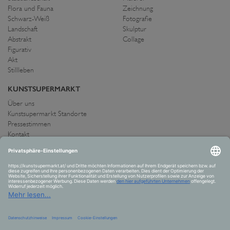
Flora und Fauna
Zeichnung
Schwarz-Weiß
Fotografie
Landschaft
Skulptur
Abstrakt
Collage
Figurativ
Akt
Stillleben
KUNSTSUPERMARKT
Über uns
Kunstsupermarkt Standorte
Pressestimmen
Kontakt
IMPRESSUM UND AGB
Allgemeine Geschäftsbedingungen
Widerrufsrecht
Datenschutzerklärung
Allgemeine Geschäftsbedingungen
Impressum
Versand und Zahlung
VERTRAG WIDERRUFEN