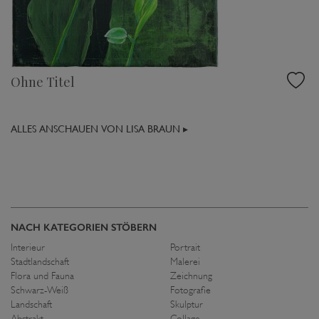
Ohne Titel
ALLES ANSCHAUEN VON LISA BRAUN ▸
NACH KATEGORIEN STÖBERN
Interieur
Portrait
Stadtlandschaft
Malerei
Flora und Fauna
Zeichnung
Schwarz-Weiß
Fotografie
Landschaft
Skulptur
Abstrakt
Collage