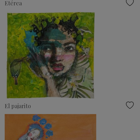
Etérea
El pajarito