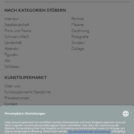
NACH KATEGORIEN STÖBERN
Interieur
Portrait
Stadtlandschaft
Malerei
Flora und Fauna
Zeichnung
Schwarz-Weiß
Fotografie
Landschaft
Skulptur
Abstrakt
Collage
Figurativ
Akt
Stillleben
KUNSTSUPERMARKT
Über uns
Kunstsupermarkt Standorte
Pressestimmen
Kontakt
IMPRESSUM UND AGB
Allgemeine Geschäftsbedingungen
Widerrufsrecht