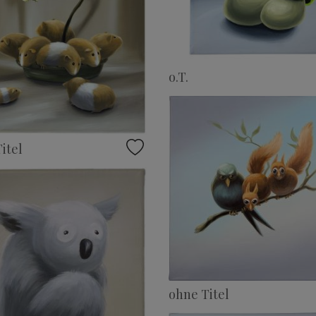
o.T.
itel
ohne Titel