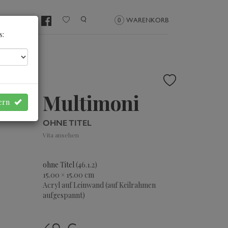
NMELDEN
0
WARENKORB
s:
Multimoni
hern
OHNE TITEL
Vita ansehen
ohne Titel
(46.1.2)
15.00 × 15.00 cm
Acryl auf Leinwand (auf Keilrahmen
aufgespannt)