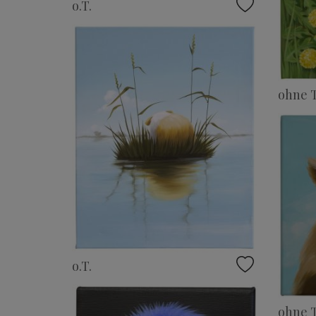
o.T.
ohne T
o.T.
ohne T