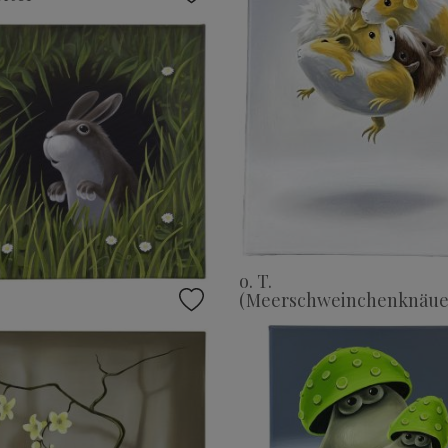
o. T.
(Meerschweinchenknäue