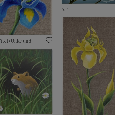
o.T.
itel (Unke und