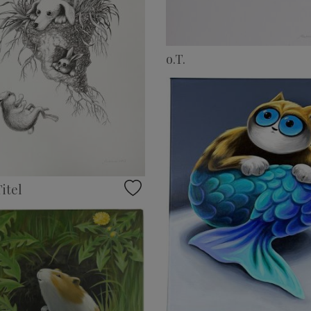
o.T.
itel