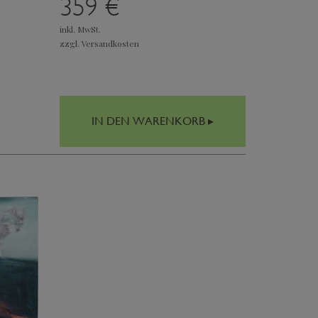
359 €
inkl. MwSt.
zzgl. Versandkosten
IN DEN WARENKORB ▸