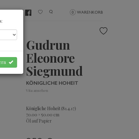
NMELDEN
0
WARENKORB
s:
Gudrun
Eleonore
hern
Siegmund
KÖNIGLICHE HOHEIT
Vita ansehen
Königliche Hoheit
(81.4.17)
70.00 × 50.00 cm
Öl auf Papier