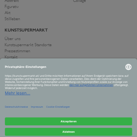
Abstrakt
Collage
Figurativ
Akt
Stillleben
KUNSTSUPERMARKT
Über uns
Kunstsupermarkt Standorte
Pressestimmen
Kontakt
IMPRESSUM UND AGB
Allgemeine Geschäftsbedingungen
Widerrufsrecht
Datenschutzerklärung
Allgemeine Geschäftsbedingungen
Impressum
Versand und Zahlung
VERTRAG WIDERRUFEN