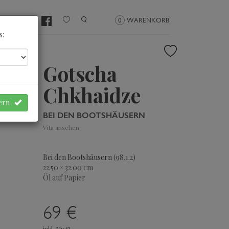
NMELDEN
0
WARENKORB
s:
Gotscha
Chkhaidze
hern
BEI DEN BOOTSHÄUSERN
Vita ansehen
Bei den Bootshäusern
(98.1.2)
22.50 × 32.00 cm
Öl auf Papier
69 €
inkl. MwSt.