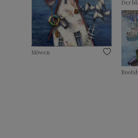
Der bl
Möwen
Boots