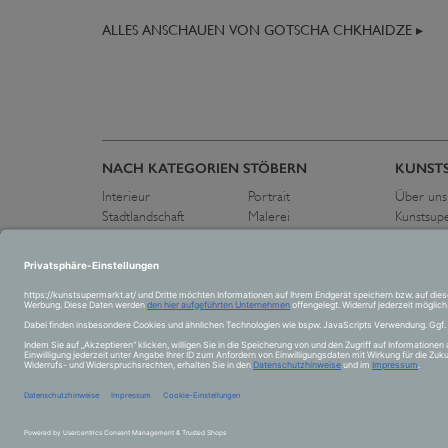
ALLES ANSCHAUEN VON GOTSCHA CHKHAIDZE ▸
NACH KATEGORIEN STÖBERN
KUNST
Interieur
Portrait
Über uns
Stadtlandschaft
Malerei
Kunstsup
Flora und Fauna
Zeichnung
Pressest
Schwarz-Weiß
Fotografie
Kontakt
Landschaft
Skulptur
Abstrakt
Collage
Figurativ
Akt
Stillleben
© 2026 Kunstsupermark