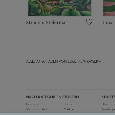
Straden/ Steiermark
Horse 
ALLES ANSCHAUEN VON EUGENIE STRASSER ▸
NACH KATEGORIEN STÖBERN
KUNST
Interieur
Portrait
Über uns
Stadtlandschaft
Malerei
Kunstsup
Flora und Fauna
Zeichnung
Pressest