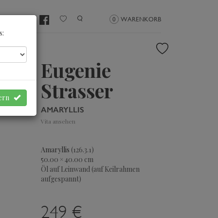
NMELDEN
0
WARENKORB
s:
Eugenie
Strasser
hern
AMARYLLIS
Vita ansehen
Amaryllis
(126.3.1)
50.00 × 40.00 cm
Öl auf Leinwand (auf Keilrahmen
aufgespannt)
249 €