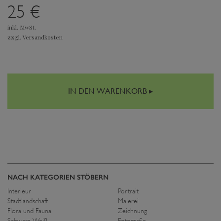
25 €
inkl. MwSt.
zzgl. Versandkosten
IN DEN WARENKORB ▸
NACH KATEGORIEN STÖBERN
Interieur
Portrait
Stadtlandschaft
Malerei
Flora und Fauna
Zeichnung
Schwarz-Weiß
Fotografie