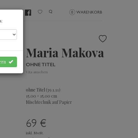
NMELDEN
0
WARENKORB
s:
Maria Makova
hern
OHNE TITEL
Vita ansehen
ohne Titel
(39.1.11)
15.00 × 15.00 cm
Mischtechnik auf Papier
69 €
inkl. MwSt.