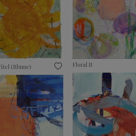
Floral II
itel (Blume)