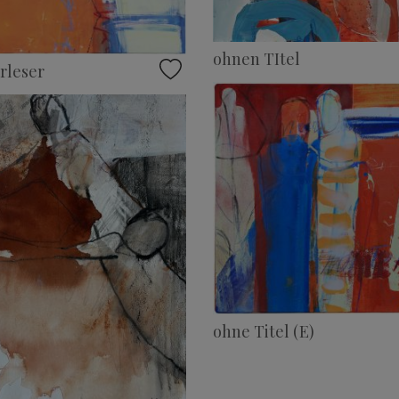
ohnen TItel
rleser
ohne Titel (E)