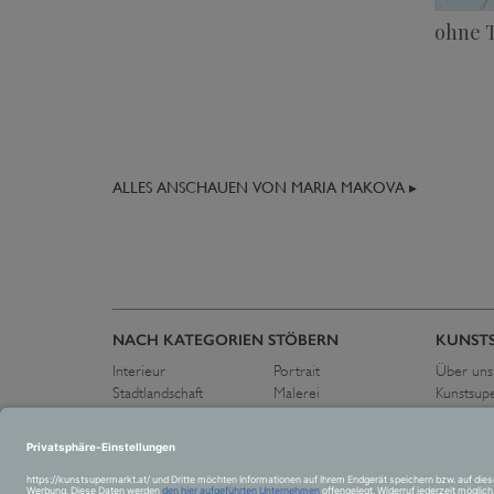
ohne T
ALLES ANSCHAUEN VON MARIA MAKOVA ▸
NACH KATEGORIEN STÖBERN
KUNST
Interieur
Portrait
Über uns
Stadtlandschaft
Malerei
Kunstsup
Flora und Fauna
Zeichnung
Pressest
Schwarz-Weiß
Fotografie
Kontakt
Landschaft
Skulptur
Abstrakt
Collage