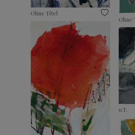
Ohne Titel
Ohne T
o.T.