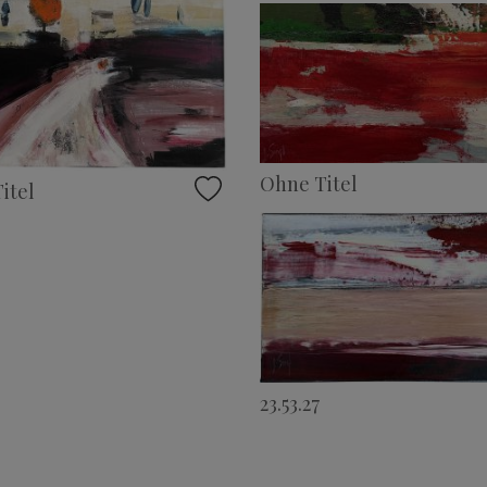
Ohne Titel
itel
23.53.27