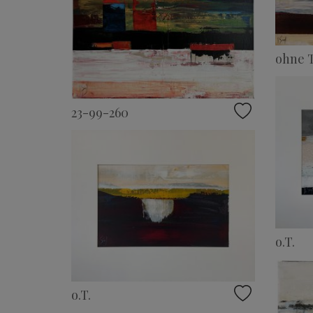
ohne T
23-99-260
o.T.
o.T.