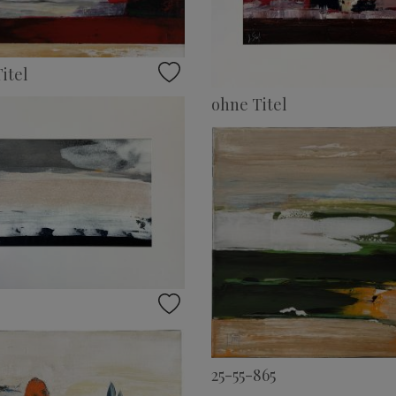
itel
ohne Titel
25-55-865