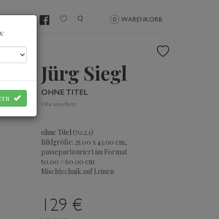
NMELDEN
0
WARENKORB
s:
Jürg Siegl
OHNE TITEL
hern
Vita ansehen
ohne Titel
(70.2.1)
Bildgröße: 25.00 x 43.00 cm,
passepartouriert im Format
50.00 × 60.00 cm
Mischtechnik auf Leinen
129 €