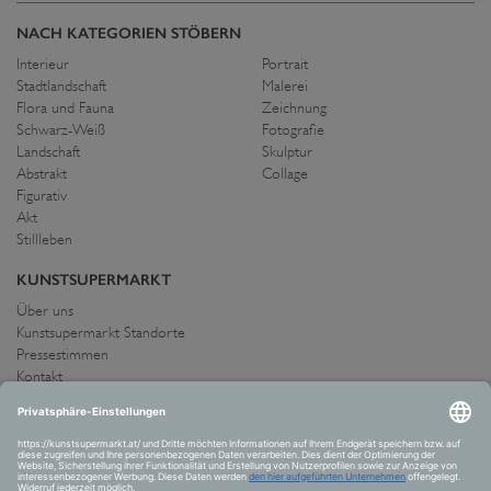
NACH KATEGORIEN STÖBERN
Interieur
Portrait
Stadtlandschaft
Malerei
Flora und Fauna
Zeichnung
Schwarz-Weiß
Fotografie
Landschaft
Skulptur
Abstrakt
Collage
Figurativ
Akt
Stillleben
KUNSTSUPERMARKT
Über uns
Kunstsupermarkt Standorte
Pressestimmen
Kontakt
IMPRESSUM UND AGB
Allgemeine Geschäftsbedingungen
Widerrufsrecht