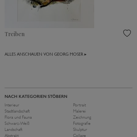
Treiben
ALLES ANSCHAUEN VON GEORG MOSER ▸
NACH KATEGORIEN STÖBERN
Interieur
Portrait
Stadtlandschaft
Malerei
Flora und Fauna
Zeichnung
Schwarz-Weiß
Fotografie
Landschaft
Skulptur
Abstrakt
Collage